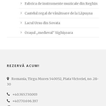
Fabrica de instrumente muzicale din Reghin
Castelul regal de vânătoare de la Lăpușna
Lacul Ursu din Sovata
Orașul „medieval” Sighișoara
REZERVĂ ACUM!
Romania, Tirgu Mures 540052, Piata Victoriei, no. 28-
30
+40.365.730.003
+40.770.696.197