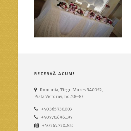
REZERVĂ ACUM!
Romania, Tirgu Mures 540052,
Piata Victoriei, no. 28-30
+40.365.730.003
+40.770.696.197
+40.365.730.262