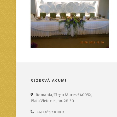
REZERVĂ ACUM!
Romania, Tirgu Mures 540052,
Piata Victoriei, no. 28-30
+40.365.730.003