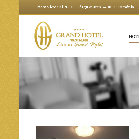
Piața Victoriei 28-30, Târgu Mureș 540052, România
HOT