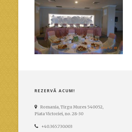
REZERVĂ ACUM!
Romania, Tirgu Mures 540052,
Piata Victoriei, no. 28-30
+40.365.730.003