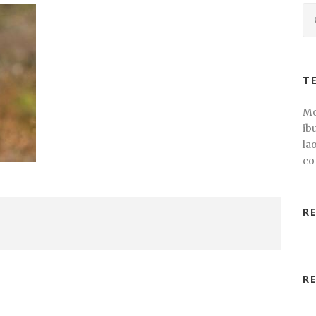
T
Mo
ib
la
co
R
R