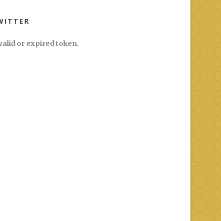
WITTER
valid or expired token.