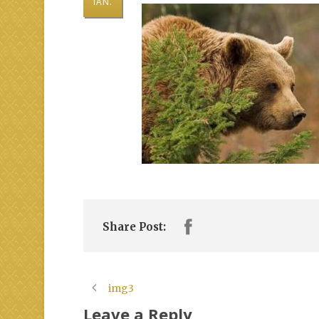
IAN.
Share Post:
img3
Leave a Reply