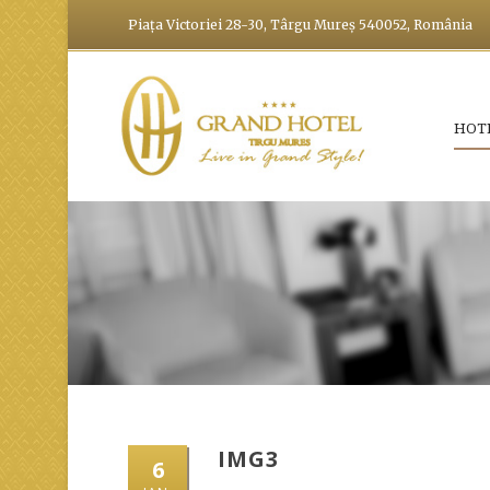
Piața Victoriei 28-30, Târgu Mureș 540052, România
HOT
IMG3
6