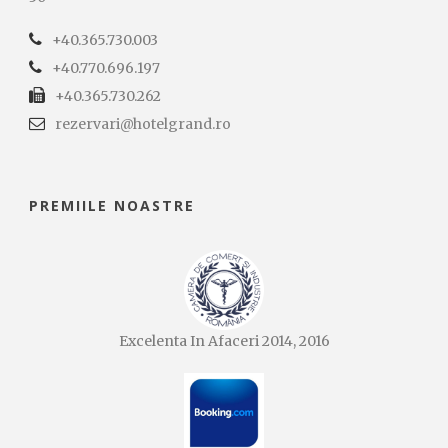
+40.365.730.003
+40.770.696.197
+40.365.730.262
rezervari@hotelgrand.ro
PREMIILE NOASTRE
Excelenta In Afaceri 2014, 2016