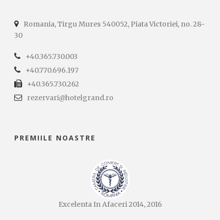
Romania, Tirgu Mures 540052, Piata Victoriei, no. 28-
30
+40.365.730.003
+40.770.696.197
+40.365.730.262
rezervari@hotelgrand.ro
PREMIILE NOASTRE
Excelenta In Afaceri 2014, 2016