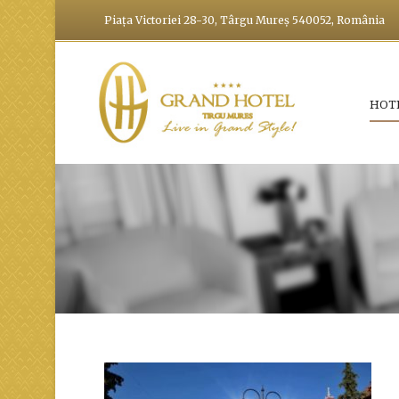
Piața Victoriei 28-30, Târgu Mureș 540052, România
HOT