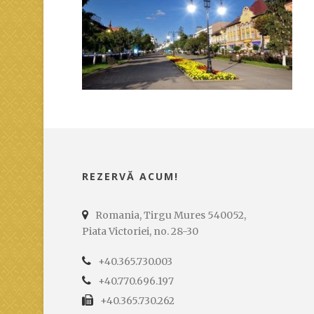
REZERVĂ ACUM!
Romania, Tirgu Mures 540052,
Piata Victoriei, no. 28-30
+40.365.730.003
+40.770.696.197
+40.365.730.262