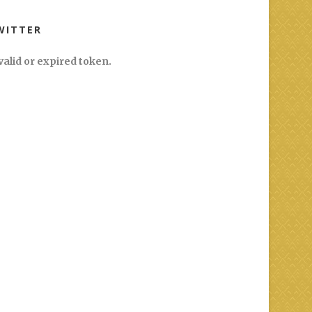
WITTER
valid or expired token.