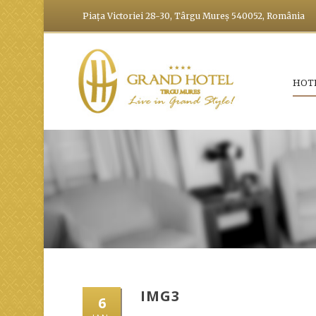
Piața Victoriei 28-30, Târgu Mureș 540052, România
HOT
IMG3
6