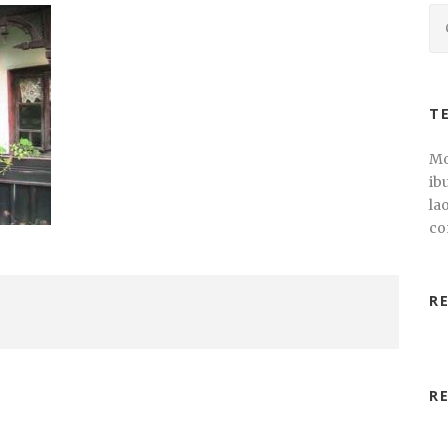
T
Mo
ib
la
co
R
R